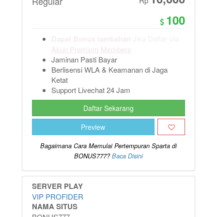
Regular
Rp
100
Dapat Bonus tambahan
Jika Daftar Via
Akun Premium Members
Jaminan Pasti Bayar
Berlisensi WLA & Keamanan di Jaga
Ketat
Support Livechat 24 Jam
Daftar Sekarang
Preview
Bagaimana Cara Memulai Pertempuran Sparta di
BONUS777?
Baca Disini
SERVER PLAY
VIP PROFIDER
NAMA SITUS
BONUS777